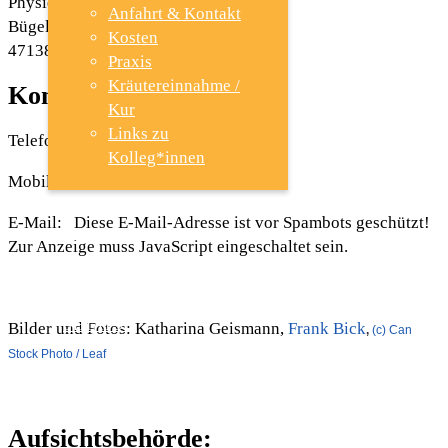
Physiotherapie
Anfahrt & Kontakt
Bügelstr. 3
Kosten
47138 Duisburg
Praxis
Kräutereinnahme /
Kontakt:
Kur
Links zu
Telefon: +49 (0) 203 / 360 305 88
Kolleg*innen
Mobil: +49 1525 / 3397090
E-Mail:
Diese E-Mail-Adresse ist vor Spambots geschützt!
TCM
Zur Anzeige muss JavaScript eingeschaltet sein.
SHIATSU
Bilder und Fotos: Katharina Geismann,
Frank Bick
,
(c) Can
Stock Photo / Leaf
PSYCHO-TRAUMA- THERAPIE
Aufsichtsbehörde: