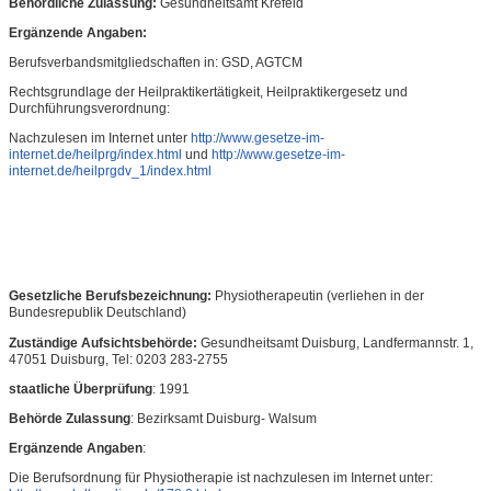
Behördliche Zulassung:
Gesundheitsamt Krefeld
Ergänzende Angaben:
Berufsverbandsmitgliedschaften in: GSD, AGTCM
Rechtsgrundlage der Heilpraktikertätigkeit, Heilpraktikergesetz und
Durchführungsverordnung:
Nachzulesen im Internet unter
http://www.gesetze-im-
internet.de/heilprg/index.html
und
http://www.gesetze-im-
internet.de/heilprgdv_1/index.html
Gesetzliche Berufsbezeichnung:
Physiotherapeutin
(verliehen in der
Bundesrepublik Deutschland)
Zuständige Aufsichtsbehörde:
Gesundheitsamt Duisburg, Landfermannstr. 1,
47051 Duisburg, Tel: 0203 283-2755
staatliche Überprüfung
: 1991
Behörde Zulassung
: Bezirksamt Duisburg- Walsum
Ergänzende Angaben
:
Die Berufsordnung für Physiotherapie ist nachzulesen im Internet unter: