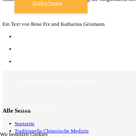
Kolleg*innen
Ein Text von Rene Fix und Katharina Geismann
TCM
SHIATSU
PSYCHO-TRAUMA- THERAPIE
AKTUELLES
Alle Seiten
Startseite
Traditionelle Chinesische Medizin
Wir benutzen Cookies
ÜBER MICH