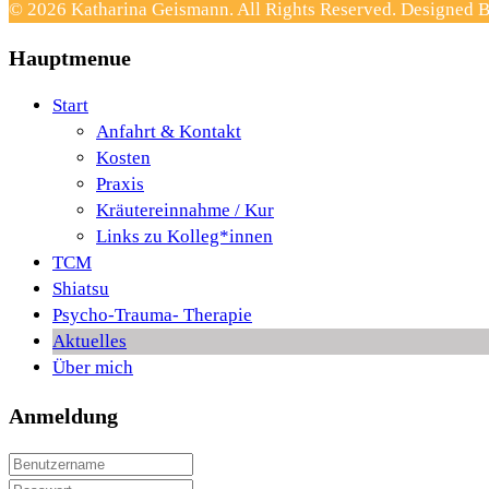
© 2026 Katharina Geismann. All Rights Reserved. Designed
Hauptmenue
Start
Anfahrt & Kontakt
Kosten
Praxis
Kräutereinnahme / Kur
Links zu Kolleg*innen
TCM
Shiatsu
Psycho-Trauma- Therapie
Aktuelles
Über mich
Anmeldung