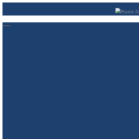
......