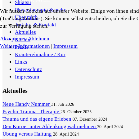
Shiatsu
Physiotherapie & mehr
Wir nutzen Cookies auf unserer Website. Einige von ihnen sind 
Über mich
(Tracking Cookies). Sie können selbst entscheiden, ob Sie die 
Anfahrt & Kontakt
zur Verfügung stehen.
Aktuelles
Akzeptieren
Ablehnen
Kosten
Weitere Informationen
|
Impressum
Praxis
Kräutereinnahme / Kur
Links
Datenschutz
Impressum
Aktuelles
Neue Handy Nummer
31. Juli 2026
Psycho-Trauma- Therapie
26. Oktober 2025
Trauma und das eigene Erleben
07. Dezember 2024
Den Körper unter Ablenkung wahrnehmen
30. April 2024
Übung versus Haltung
28. April 2024